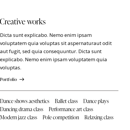
Creative works
Dicta sunt explicabo. Nemo enim ipsam
voluptatem quia voluptas sit aspernaturaut odit
aut fugit, sed quia consequuntur. Dicta sunt
explicabo. Nemo enim ipsam voluptatem quia
voluptas.
Portfolio
Dance shows aesthetics
Ballet class
Dance plays
Dancing drama class
Performance art class
Modern jazz class
Pole competition
Relaxing class